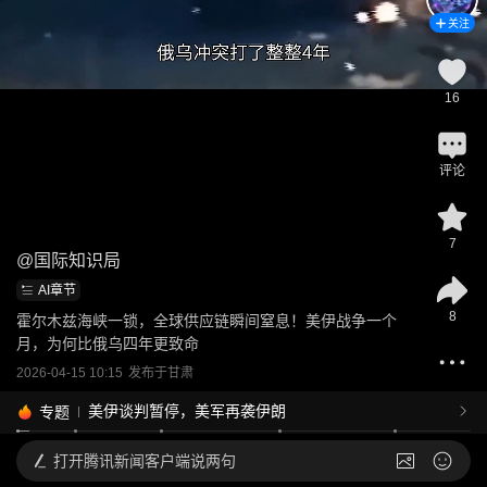
关注
16
评论
7
@
国际知识局
AI章节
8
霍尔木兹海峡一锁，全球供应链瞬间窒息！美伊战争一个
月，为何比俄乌四年更致命
2026-04-15 10:15
发布于
甘肃
美伊谈判暂停，美军再袭伊朗
专题
打开
腾讯新闻客户端说两句