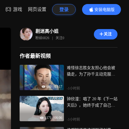
游戏
网页设置
登录
安装电脑版
内容更精彩
剧迷高小姐
关注
粉丝
6826
|
关注
0
作者最新视频
难怪徐志胜女友担心他会被
撬走，为了孙千主动克服起
床气
680
|
03:17
-1小时前
钟欣潼：唱了 20 年《下一站
天后》，她终于成了自己的
天后
1171
|
06:06
-1小时前