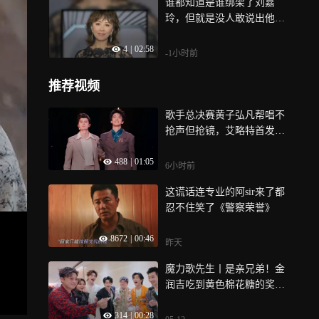
谁都知道是谁绑架了刘嘉
玲，但就是没人敢说出他的
名字
4
|
02:58
-1小时前
推荐视频
歌手总决赛黄子弘凡帮唱不
抢声但抢镜，艾略特首发出
战口碑一般
488
|
01:05
6小时前
这谎话连专业的阿sir来了都
忍不住笑了《警察荣誉》
8672
|
00:46
昨天
魔力歌先生丨是亲兄弟！金
润吉吃到黄色棉花糖的奖励
是王谦做俯卧撑
314
|
00:28