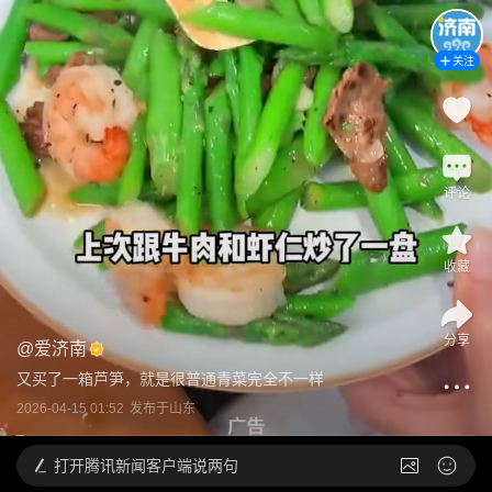
关注
评论
收藏
分享
@
爱济南
又买了一箱芦笋，就是很普通青菜完全不一样
2026-04-15 01:52
发布于
山东
打开
腾讯新闻客户端说两句