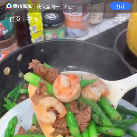
· 获取全网一手热点
打开
首页
视频
无障碍