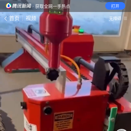
· 获取全网一手热点
打开
首页
视频
无障碍