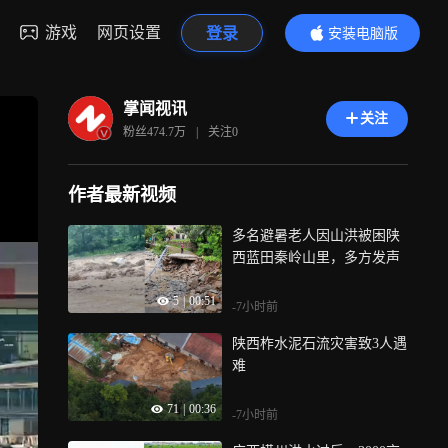
游戏
网页设置
登录
安装电脑版
内容更精彩
掌闻视讯
关注
粉丝
474.7万
|
关注
0
作者最新视频
多名避暑老人因山洪被困陕
西蓝田秦岭山里，多方发声
5
|
00:51
-7小时前
陕西柞水泥石流灾害致3人遇
难
71
|
00:36
-7小时前