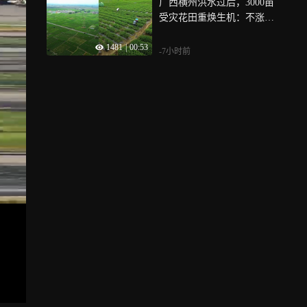
广西横州洪水过后，3000亩
受灾花田重焕生机：不涨
价，茶管够
1481
|
00:53
-7小时前