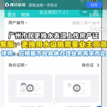
· 获取全网一手热点
打开
首页
视频
无障碍