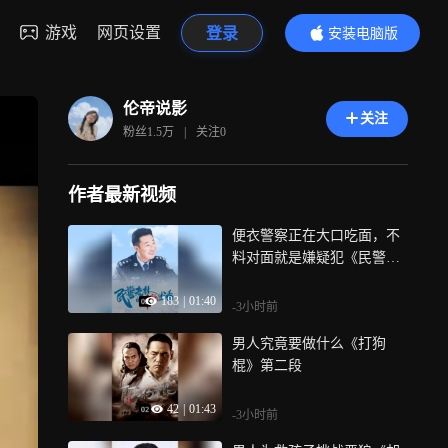
游戏
网页设置
登录
安装电脑版
内容更精彩
伦帝说影
关注
粉丝
1.5万
|
关注
0
作者最新视频
便衣警察正在大口吃面，不
料对面就是嫌疑犯《民警老
林的幸福生活》第二段
183
|
01:40
-3小时前
男人究竟要做什么《打狗
棍》第二段
42
|
01:43
-3小时前