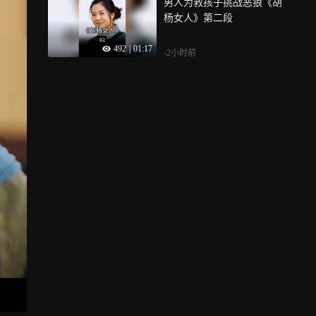
男人为救孩子挑战恶狼《胡
杨女人》第二段
492
|
01:17
-2小时前