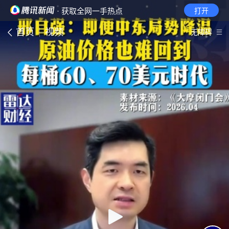
· 获取全网一手热点
打开
首页
视频
无障碍