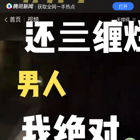
· 获取全网一手热点
打开
首页
视频
无障碍