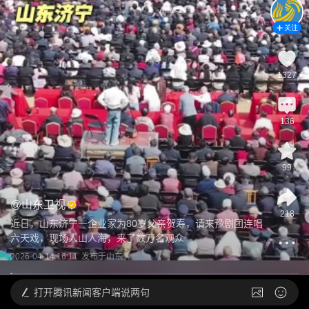
关注
1327
136
99
@
山东卫视
218
近日，山东济宁一企业家为80岁父亲贺寿，请来豫剧团连唱
六天戏，现场人山人海，来了数万名观众
2026-04-14 16:11
发布于
山东
打开
腾讯新闻客户端说两句