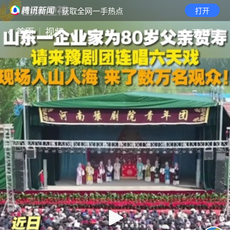
· 获取全网一手热点
打开
首页
视频
无障碍