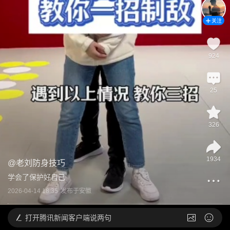
关注
924
25
326
1934
@
老刘防身技巧
学会了保护好自己
2026-04-14 18:35
发布于
安徽
打开
腾讯新闻客户端说两句