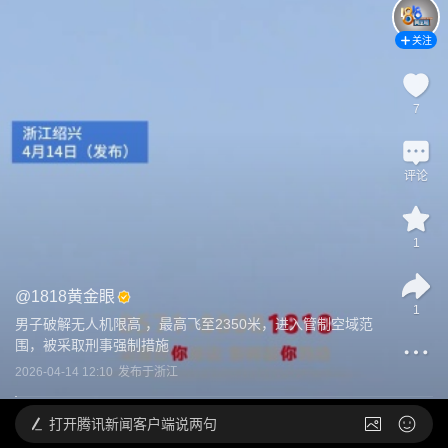
关注
7
评论
1
@
1818黄金眼
1
男子破解无人机限高 ，最高飞至2350米，进入管制空域范
围，被采取刑事强制措施
2026-04-14 12:10
发布于
浙江
打开
腾讯新闻客户端说两句