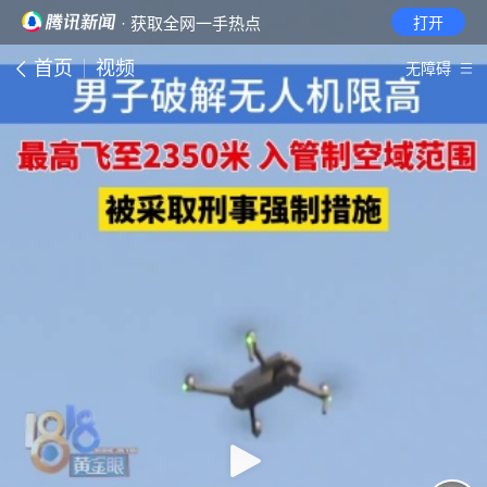
· 获取全网一手热点
打开
首页
视频
无障碍