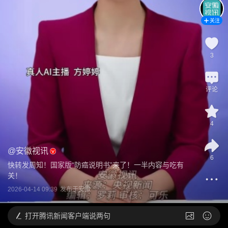
关注
3
评论
4
@
安徽视讯
6
快转发周知！国家版“防癌说明书”来了！一半内容与吃有
关！
2026-04-14 09:39
发布于
安徽
打开
腾讯新闻客户端说两句