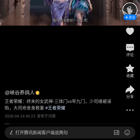
关注
评论
收藏
@
峡谷养鸽人
分享
王者荣耀：终末的女武神-三体门vs牢九门，少司缘被诬
陷，大司命舍身救妻
 #
王者荣耀
2026-04-14 00:23
发布于
河南
打开
腾讯新闻客户端说两句