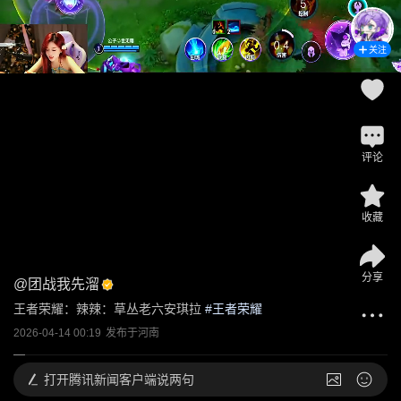
关注
评论
收藏
分享
@
团战我先溜
王者荣耀：辣辣：草丛老六安琪拉
 #
王者荣耀
2026-04-14 00:19
发布于
河南
打开
腾讯新闻客户端说两句