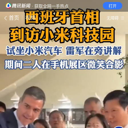
· 获取全网一手热点
打开
首页
视频
无障碍