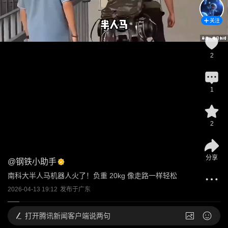
关注
2
1
2
分享
@
钢铁小助手
南科大半人马机器人火了！负重 20kg 像走路一样轻松
2026-04-13 19:12
发布于
广东
打开
腾讯新闻客户端说两句