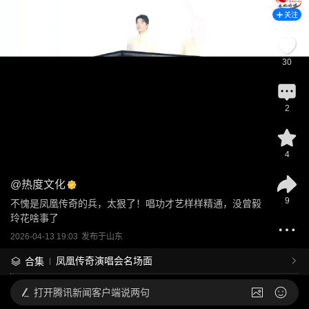
关注
30
2
4
@
热度文化
9
不愧是凤凰传奇的兵，太狠了！唱功才艺样样精通，没曾毅
玲花啥事了
2026-04-13 19:03
发布于
山东
凤凰传奇演唱会名场面
合集
打开
腾讯新闻客户端说两句