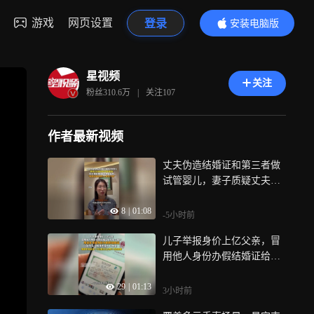
游戏
网页设置
登录
安装电脑版
内容更精彩
星视频
关注
粉丝
310.6万
|
关注
107
作者最新视频
丈夫伪造结婚证和第三者做
试管婴儿，妻子质疑丈夫回
应称已销毁胚胎
8
|
01:08
-5小时前
儿子举报身价上亿父亲，冒
用他人身份办假结婚证给私
生子落户：比我女儿大2个月
29
|
01:13
3小时前