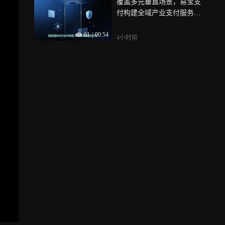
覆盖多元垂直场景，易宝支
付构建全域产业支付服务体
系
61
|
00:54
4小时前