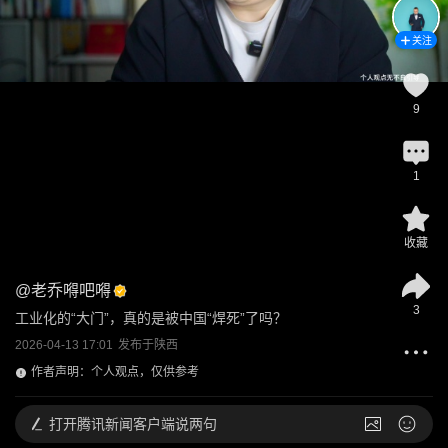
关注
9
1
收藏
@
老乔嘚吧嘚
3
工业化的“大门”，真的是被中国“焊死”了吗？
2026-04-13 17:01
发布于
陕西
作者声明：个人观点，仅供参考
打开
腾讯新闻客户端说两句