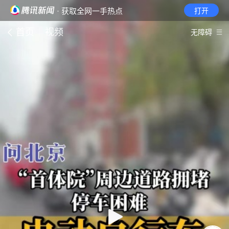
· 获取全网一手热点
打开
首页
视频
无障碍