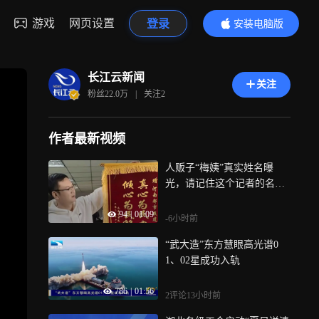
游戏
网页设置
登录
安装电脑版
内容更精彩
长江云新闻
关注
粉丝
22.0万
|
关注
2
作者最新视频
人贩子“梅姨”真实姓名曝
光，请记住这个记者的名字
魏华，他是“梅姨”案关键报
94
|
01:09
道者之一，曾跨越5000公里
-6小时前
解救被卖婴儿
“武大造”东方慧眼高光谱0
1、02星成功入轨
786
|
01:56
2评论
13小时前