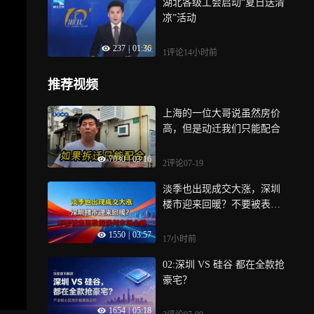
湖北各级工会启动“夏日送清
凉”活动
237
|
01:36
1评论
14小时前
推荐视频
上海的一位大哥说虽然房价
高，但是动迁我们只能配合
7030
|
03:16
2评论
07-19
淡季也出现成交大涨，深圳
楼市迎来回暖？不要被表面
数据误判市场全貌
1550
|
03:57
17小时前
02:深圳 VS 硅谷 都在全款抢
豪宅？
1654
|
05:18