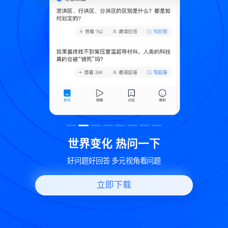
致
世界变化 热问一下
好问题好回答 多元视角看问题
立即下载