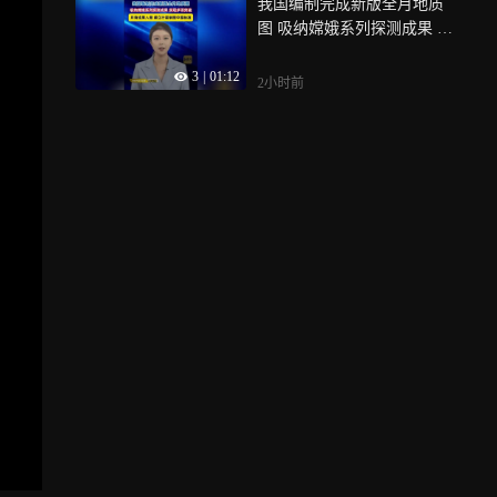
我国编制完成新版全月地质
图 吸纳嫦娥系列探测成果 实
现多项突破 月背成果入图 建
3
|
01:12
立行星制图中国标准
2小时前