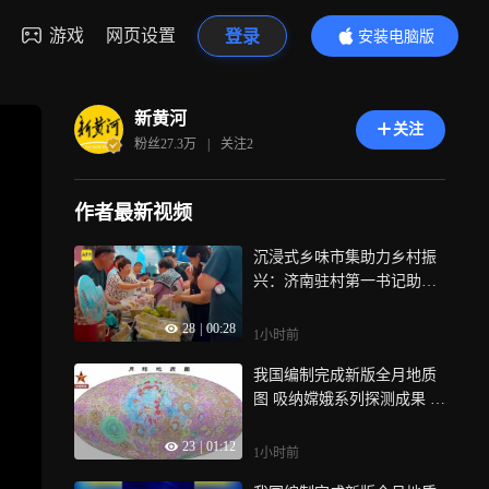
游戏
网页设置
登录
安装电脑版
内容更精彩
新黄河
关注
粉丝
27.3万
|
关注
2
作者最新视频
沉浸式乡味市集助力乡村振
兴：济南驻村第一书记助农
大集走进济南地铁车站
28
|
00:28
1小时前
我国编制完成新版全月地质
图 吸纳嫦娥系列探测成果 实
现多项突破 月背成果入图 建
23
|
01:12
立行星制图中国标准
1小时前