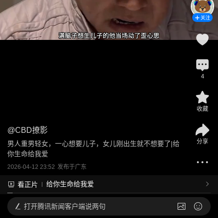
关注
4
收藏
@
CBD撩影
分享
男人重男轻女，一心想要儿子，女儿刚出生就不想要了|给
你生命给我爱
2026-04-12 23:52
发布于
广东
给你生命给我爱
看正片
打开
腾讯新闻客户端说两句