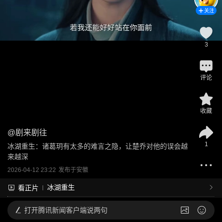
关注
3
评论
收藏
@
剧来剧往
1
冰湖重生：诸葛玥有太多的难言之隐，让楚乔对他的误会越
来越深
2026-04-12 23:22
发布于
安徽
冰湖重生
看正片
打开
腾讯新闻客户端说两句