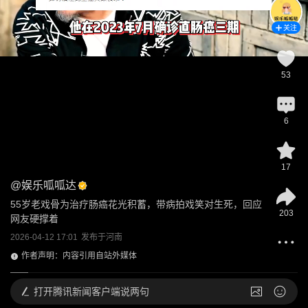
关注
53
6
17
@
娱乐呱呱达
55岁老戏骨为治疗肠癌花光积蓄，带病拍戏笑对生死，回应
203
网友硬撑着
2026-04-12 17:01
发布于
河南
作者声明：内容引用自站外媒体
打开
腾讯新闻客户端说两句