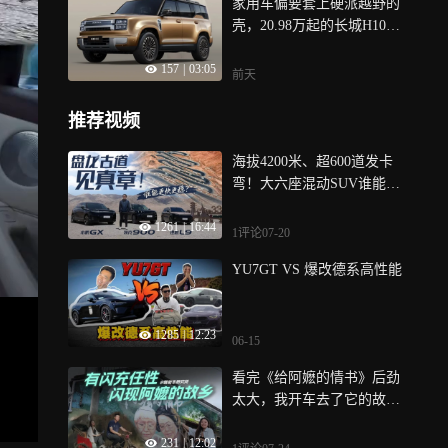
家用车偏要套上硬派越野的
壳，20.98万起的长城H10正
式上市
157
|
03:05
前天
推荐视频
海拔4200米、超600道发卡
弯！大六座混动SUV谁能更
快更稳？
1261
|
16:44
1评论
07-20
YU7GT VS 爆改德系高性能
1285
|
12:23
06-15
看完《给阿嬷的情书》后劲
太大，我开车去了它的故事
发生地
231
|
12:02