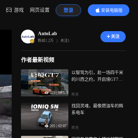
游戏
网页设置
登录
安装电脑版
内容更精彩
AutoLab
关注
粉丝
1.2万
|
关注
1
作者最新视频
以智驾为引，赴一场四千米
的川西之约，开启境GT7探
索川西秘境
325
|
09:52
昨天
找回灵魂，最像燃油车的韩
系电车
205
|
02:07
昨天