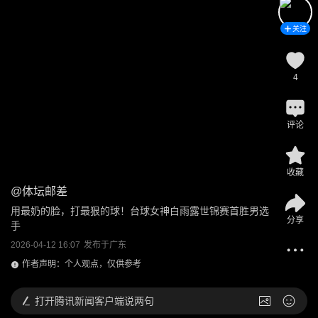
关注
4
评论
收藏
@
体坛邮差
用最奶的脸，打最狠的球！台球女神白雨露世锦赛首胜男选
分享
手
2026-04-12 16:07
发布于
广东
作者声明：个人观点，仅供参考
打开
腾讯新闻客户端说两句