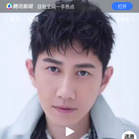
· 获取全网一手热点
打开
首页
视频
无障碍