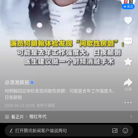
关注
1
评论
2
@
潇湘晨报
分享
何明翰回应体检发现间歇性房颤：可能是去年工作强度大，
日夜颠倒
2026-04-12 16:06
发布于
湖南
橙红年代
看正片
打开
腾讯新闻客户端说两句