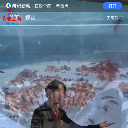
· 获取全网一手热点
打开
首页
视频
无障碍