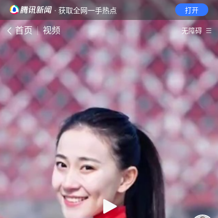
· 获取全网一手热点
打开
首页
视频
无障碍