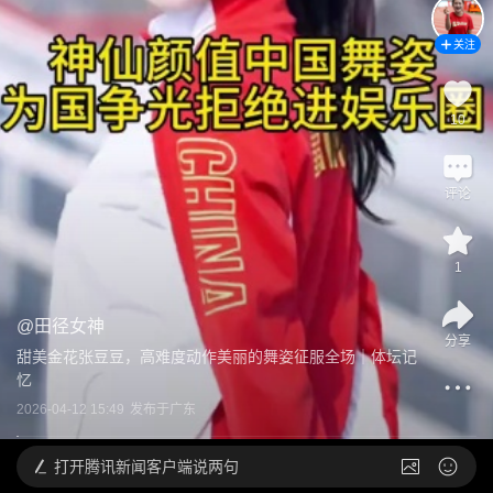
关注
10
评论
1
@
田径女神
分享
甜美金花张豆豆，高难度动作美丽的舞姿征服全场｜体坛记
忆
2026-04-12 15:49
发布于
广东
打开
腾讯新闻客户端说两句