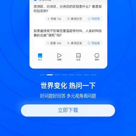
致
世界变化 热问一下
好问题好回答 多元视角看问题
立即下载