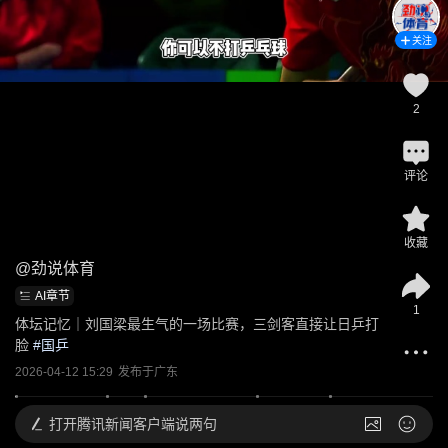
关注
2
评论
收藏
@
劲说体育
AI章节
1
体坛记忆｜刘国梁最生气的一场比赛，三剑客直接让日乒打
脸
 #
国乒
2026-04-12 15:29
发布于
广东
打开
腾讯新闻客户端说两句