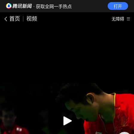
· 获取全网一手热点
打开
首页
视频
无障碍