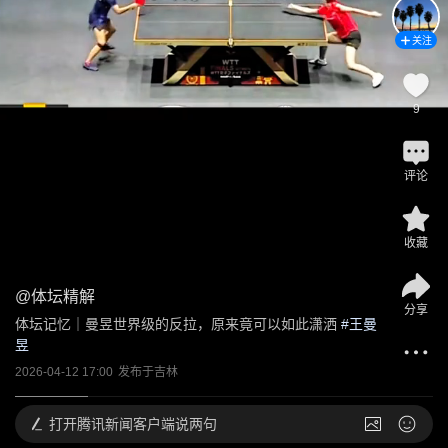
关注
9
评论
收藏
@
体坛精解
分享
体坛记忆｜曼昱世界级的反拉，原来竟可以如此潇洒
 #
王曼
昱
2026-04-12 17:00
发布于
吉林
打开
腾讯新闻客户端说两句