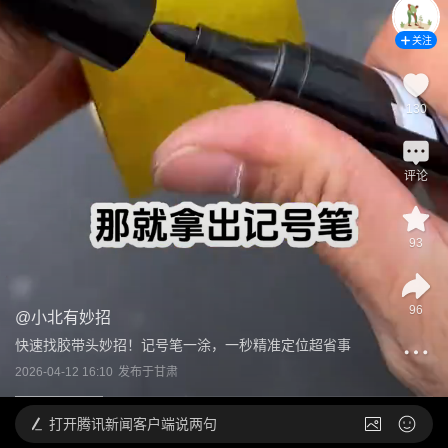
关注
130
评论
93
96
@
小北有妙招
快速找胶带头妙招！记号笔一涂，一秒精准定位超省事
2026-04-12 16:10
发布于
甘肃
打开
腾讯新闻客户端说两句