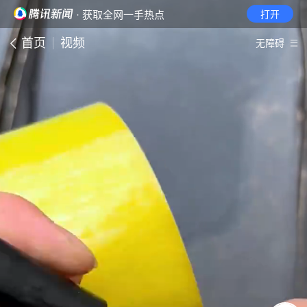
· 获取全网一手热点
打开
首页
视频
无障碍