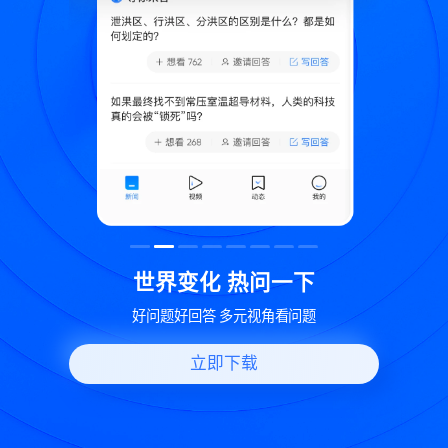
致
世界变化 热问一下
好问题好回答 多元视角看问题
立即下载