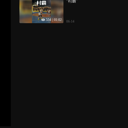
“村霸”
554
|
01:02
06-14