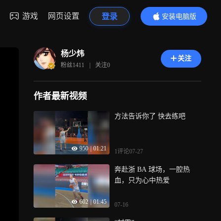
游戏
网页设置
登录
安装电脑版
内容更精彩
杨少炜
关注
粉丝
1411
|
关注
0
作者最新视频
方法告诉你了 快去练吧
950
|
01:21
1评论
07-27
奔赴浙 BA 球场，一腔热
血，只为心中热爱
602
|
01:45
07-16