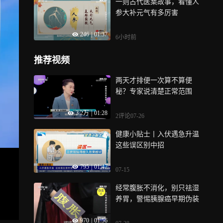
一则古代医案故事，看懂人
参大补元气有多厉害
246
|
01:37
6小时前
推荐视频
两天才排便一次算不算便
秘？专家说清楚正常范围
3.2万
|
01:28
2评论
07-26
健康小贴士丨入伏遇急升温
这些误区别中招
795
|
01:47
07-15
经常腹胀不消化，别只祛湿
养胃，警惕胰腺癌早期伪装
970
|
01:56