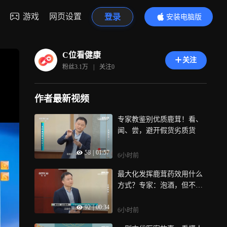
游戏
网页设置
登录
安装电脑版
内容更精彩
C位看健康
关注
粉丝
3.1万
|
关注
0
作者最新视频
专家教鉴别优质鹿茸！看、
闻、尝，避开假货劣质货
58
|
01:57
6小时前
最大化发挥鹿茸药效用什么
方式？专家：泡酒，但不是
人人适合
92
|
00:34
6小时前