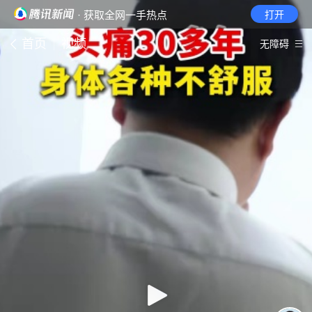
· 获取全网一手热点
打开
首页
视频
无障碍