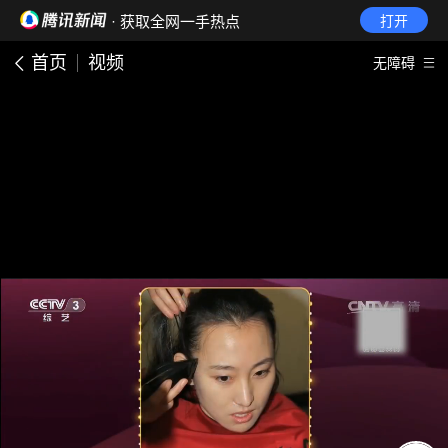
· 获取全网一手热点
打开
首页
视频
无障碍