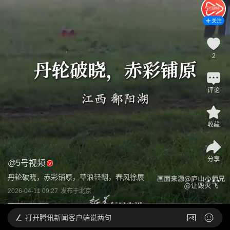
关注
2
评论
收藏
分享
@
5号视频
丹轮破晓，赤彩铺原，草浪轻翻，春风徐展
2026-04-11 09:27
发布于
北京
打开
腾讯新闻客户端说两句