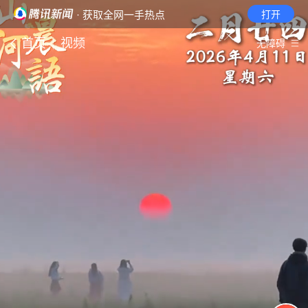
· 获取全网一手热点
打开
首页
视频
无障碍