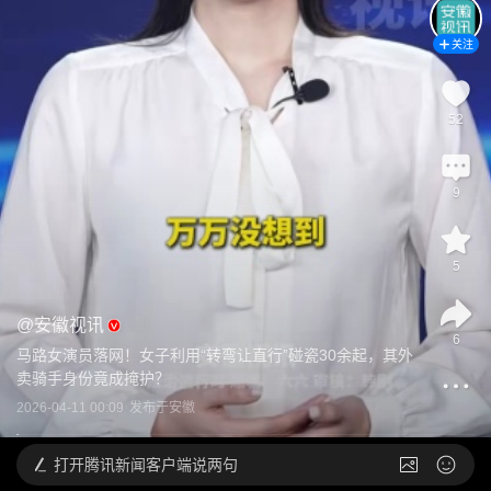
关注
52
9
5
@
安徽视讯
6
马路女演员落网！女子利用“转弯让直行”碰瓷30余起，其外
卖骑手身份竟成掩护？
2026-04-11 00:09
发布于
安徽
打开
腾讯新闻客户端说两句