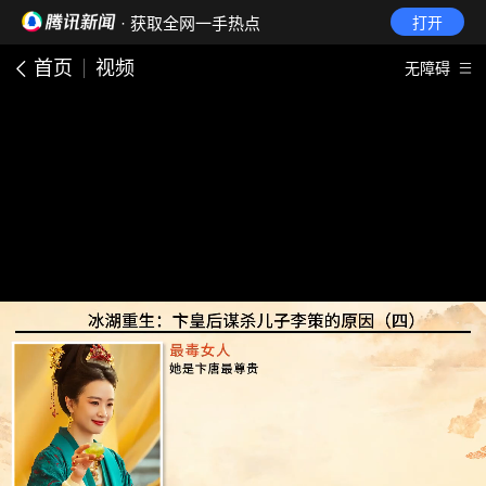
· 获取全网一手热点
打开
首页
视频
无障碍