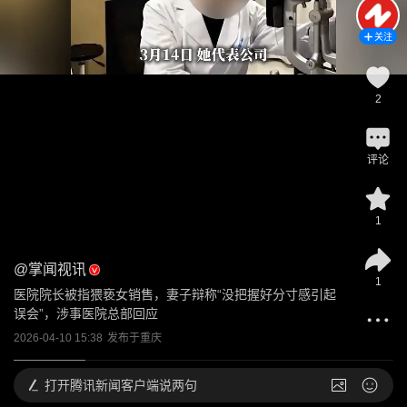
关注
2
评论
1
@
掌闻视讯
1
医院院长被指猥亵女销售，妻子辩称“没把握好分寸感引起
误会”，涉事医院总部回应
2026-04-10 15:38
发布于
重庆
打开
腾讯新闻客户端说两句