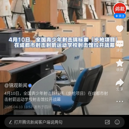
关注
评论
收藏
@
锦观新闻
分享
4月10日，全国青少年射击锦标赛（步枪项目）在成都市射
击射箭运动学校射击馆拉开战幕
2026-04-10 13:52
发布于
四川
打开
腾讯新闻客户端说两句