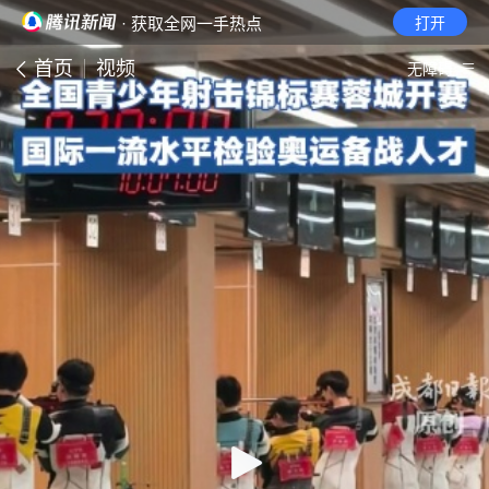
· 获取全网一手热点
打开
首页
视频
无障碍