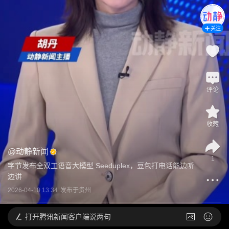
关注
评论
收藏
@
动静新闻
1
字节发布全双工语音大模型 Seeduplex，豆包打电话能边听
边讲
2026-04-10 13:34
发布于
贵州
打开
腾讯新闻客户端说两句