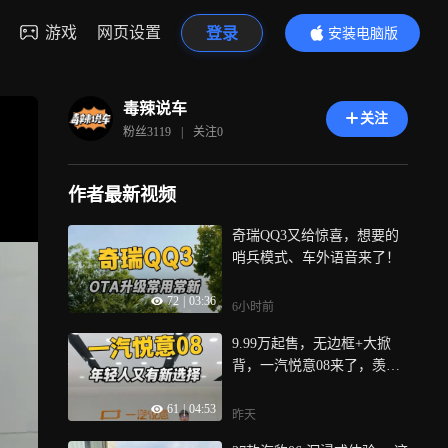
游戏
网页设置
登录
安装电脑版
内容更精彩
毒辣说车
关注
粉丝
3119
|
关注
0
作者最新视频
奇瑞QQ3又给惊喜，想要的
哨兵模式、车外语音来了！
72
|
03:36
6小时前
9.99万起售，无边框+大掀
背，一汽悦意08来了，羡慕
现在年轻人！
61
|
04:53
昨天