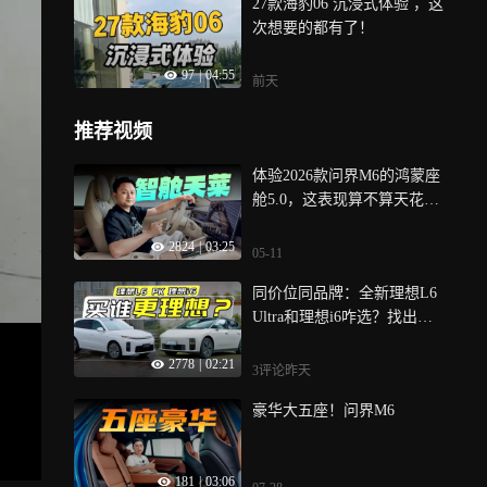
27款海豹06 沉浸式体验 ，这
次想要的都有了！
97
|
04:55
前天
推荐视频
体验2026款问界M6的鸿蒙座
舱5.0，这表现算不算天花
板？
2824
|
03:25
05-11
同价位同品牌：全新理想L6
Ultra和理想i6咋选？找出不
同就清晰了
2778
|
02:21
3评论
昨天
豪华大五座！问界M6
181
|
03:06