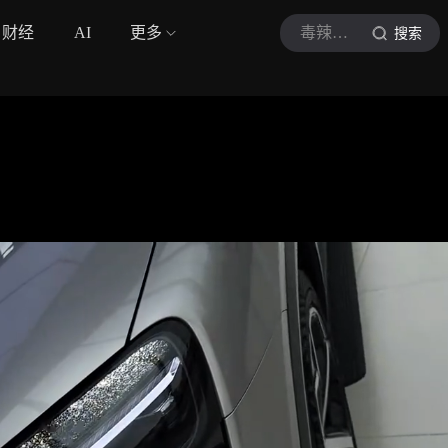
财经
AI
更多
毒辣说车
搜索