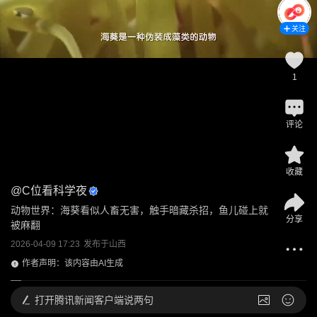
关注
1
评论
收藏
@
C位看科学夜
动物世界：海葵看似人畜无害，触手暗藏杀招，鱼儿碰上就
分享
被麻翻
2026-04-09 17:23
发布于
山西
作者声明：该内容由AI生成
打开
腾讯新闻客户端说两句