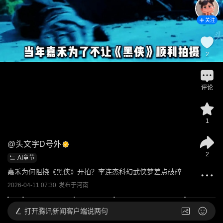
关注
2
评论
1
@
头文字D号外
2
AI章节
嘉禾为何阻挠《黑侠》开拍？李连杰科幻武侠梦差点破碎
2026-04-11 07:30
发布于
河南
打开
腾讯新闻客户端说两句